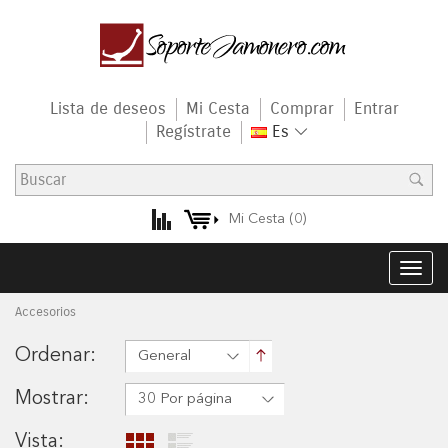
Lista de deseos
Mi Cesta
Comprar
Entrar
Regístrate
Es
Mi Cesta (
0
)
Togg
navig
Accesorios
Ordenar:
General
Mostrar:
30 Por página
Vista: